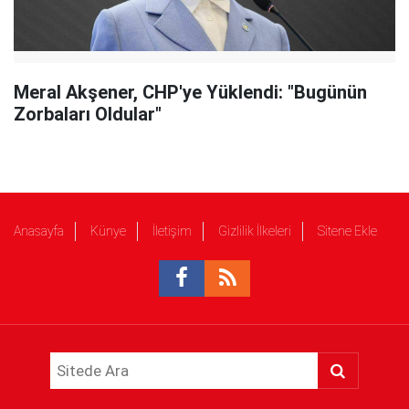
Meral Akşener, CHP'ye Yüklendi: "Bugünün
Zorbaları Oldular"
Anasayfa
Künye
İletişim
Gizlilik İlkeleri
Sitene Ekle