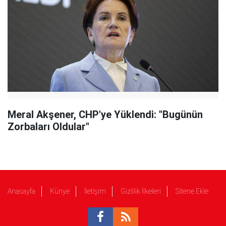
Meral Akşener, CHP'ye Yüklendi: "Bugünün
Zorbaları Oldular"
Anasayfa
Künye
İletişim
Gizlilik İlkeleri
Sitene Ekle