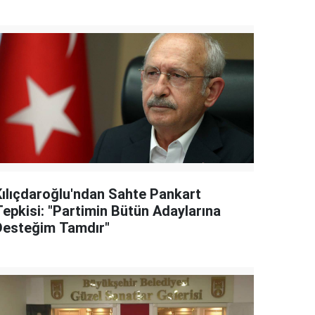
Kılıçdaroğlu'ndan Sahte Pankart
Tepkisi: "Partimin Bütün Adaylarına
Desteğim Tamdır"