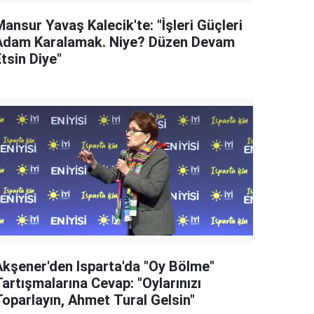
ansur Yavaş Kalecik'te: "İşleri Güçleri
Adam Karalamak. Niye? Düzen Devam
tsin Diye"
Akşener'den Isparta'da "Oy Bölme"
artışmalarına Cevap: "Oylarınızı
Toparlayın, Ahmet Tural Gelsin"