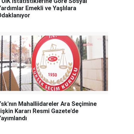
TÜİK İstatistiklerine Göre Sosyal
Yardımlar Emekli ve Yaşlılara
Odaklanıyor
Ysk'nın Mahalliidareler Ara Seçimine
İlişkin Kararı Resmi Gazete'de
Yayımlandı