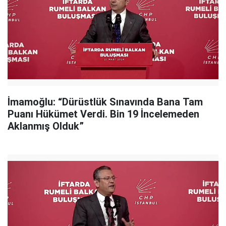
İmamoğlu: “Dürüstlük Sınavında Bana Tam
Puanı Hükümet Verdi. Bin 19 İncelemeden
Aklanmış Olduk”