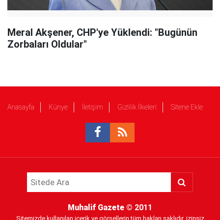
Meral Akşener, CHP'ye Yüklendi: "Bugünün
Zorbaları Oldular"
Anasayfa
Künye
İletişim
Gizlilik İlkeleri
Sitene Ekle
Muhalif Gazete
© 2011
Sitemizde kullanılan içerik ve görsellerin tüm hakları saklıdır, izinsiz