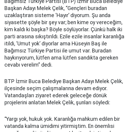
Bağımsız Türkiye Partisi (BTP) İzmir Buca Belediye
Başkan Adayı Melek Çelik, “Gençleri buradan
uzaklaştıran sisteme ‘Hayır’ diyorum. Şu anda
siyasette şöyle bir şey var; ben kime oy vereceğim,
kim kaldı ki başka? Böyle söylüyorlar. Çünkü halk iki
parti arasına sıkıştırıldı. Ezile ezile insanlar karanlığa
itildi, ‘Umut yok’ diyorlar ama Hüseyin Baş ile
Bağımsız Türkiye Partisi ile umut var. Buradan
haykırıyorum, lütfen ama lütfen sandıkta gereken
cevabı verelim” dedi.
BTP İzmir Buca Belediye Başkan Adayı Melek Çelik,
ilçesinde seçim çalışmalarına devam ediyor.
V
atandaşları ziyaret ederek geleceğe dönük
projelerini anlatan Melek Çelik, şunları söyledi:
“Yargı yok, hukuk yok. Karanlığa mahkum edilen bir
vatanda kalma ümidimi yitirmiştim. En önemlisi