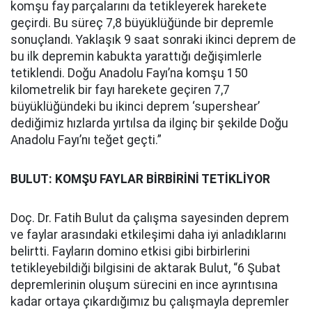
komşu fay parçalarını da tetikleyerek harekete
geçirdi. Bu süreç 7,8 büyüklüğünde bir depremle
sonuçlandı. Yaklaşık 9 saat sonraki ikinci deprem de
bu ilk depremin kabukta yarattığı değişimlerle
tetiklendi. Doğu Anadolu Fayı’na komşu 150
kilometrelik bir fayı harekete geçiren 7,7
büyüklüğündeki bu ikinci deprem ‘supershear’
dediğimiz hızlarda yırtılsa da ilginç bir şekilde Doğu
Anadolu Fayı’nı teğet geçti.”
BULUT: KOMŞU FAYLAR BİRBİRİNİ TETİKLİYOR
Doç. Dr. Fatih Bulut da çalışma sayesinden deprem
ve faylar arasındaki etkileşimi daha iyi anladıklarını
belirtti. Fayların domino etkisi gibi birbirlerini
tetikleyebildiği bilgisini de aktarak Bulut, “6 Şubat
depremlerinin oluşum sürecini en ince ayrıntısına
kadar ortaya çıkardığımız bu çalışmayla depremler