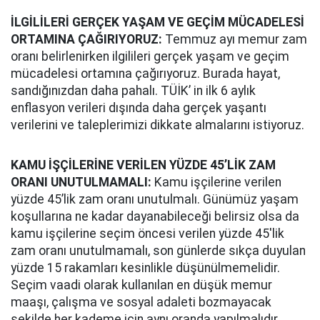
İLGİLİLERİ GERÇEK YAŞAM VE GEÇİM MÜCADELESİ
ORTAMINA ÇAĞIRIYORUZ:
Temmuz ayı memur zam
oranı belirlenirken ilgilileri gerçek yaşam ve geçim
mücadelesi ortamına çağırıyoruz. Burada hayat,
sandığınızdan daha pahalı. TÜİK’ in ilk 6 aylık
enflasyon verileri dışında daha gerçek yaşantı
verilerini ve taleplerimizi dikkate almalarını istiyoruz.
KAMU İŞÇİLERİNE VERİLEN YÜZDE 45’LİK ZAM
ORANI UNUTULMAMALI:
Kamu işçilerine verilen
yüzde 45’lik zam oranı unutulmalı. Günümüz yaşam
koşullarına ne kadar dayanabileceği belirsiz olsa da
kamu işçilerine seçim öncesi verilen yüzde 45'lik
zam oranı unutulmamalı, son günlerde sıkça duyulan
yüzde 15 rakamları kesinlikle düşünülmemelidir.
Seçim vaadi olarak kullanılan en düşük memur
maaşı, çalışma ve sosyal adaleti bozmayacak
şekilde her kademe için aynı oranda yapılmalıdır.