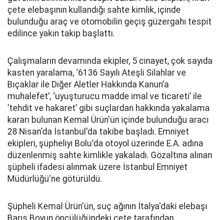
çete elebaşının kullandığı sahte kimlik, içinde
bulunduğu araç ve otomobilin geçiş güzergahı tespit
edilince yakın takip başlattı.
Çalışmaların devamında ekipler, 5 cinayet, çok sayıda
kasten yaralama, ‘6136 Sayılı Ateşli Silahlar ve
Bıçaklar ile Diğer Aletler Hakkında Kanun’a
muhalefet’, ‘uyuşturucu madde imal ve ticareti’ ile
‘tehdit ve hakaret’ gibi suçlardan hakkında yakalama
kararı bulunan Kemal Ürün'ün içinde bulunduğu aracı
28 Nisan'da İstanbul'da takibe başladı. Emniyet
ekipleri, şüpheliyi Bolu'da otoyol üzerinde E.A. adına
düzenlenmiş sahte kimlikle yakaladı. Gözaltına alınan
şüpheli ifadesi alınmak üzere İstanbul Emniyet
Müdürlüğü'ne götürüldü.
Şüpheli Kemal Ürün'ün, suç ağının İtalya'daki elebaşı
Barış Boyun öncülüğündeki çete tarafından