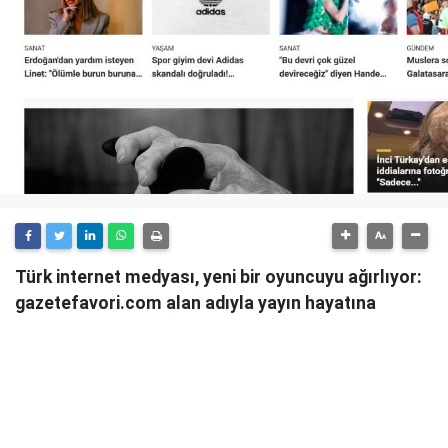
Türk internet medyası, yeni bir oyuncuyu ağırlıyor:
gazetefavori.com alan adıyla yayın hayatına
başlayan Gazete Favori, "Merhaba" diyerek
okuyucularıyla buluştuğunu duyurdu.
Güncel haberleri, derinlemesine analizleri ve farklı
bakış açılarını okuyucularına sunmayı hedefleyen
Gazete Favori, dijital habercilik alanında yeni bir soluk