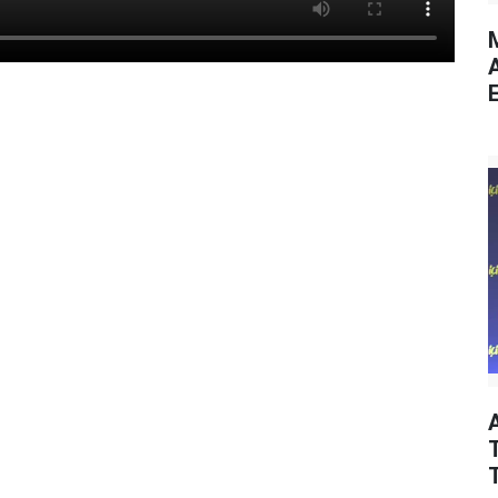
M
E
T