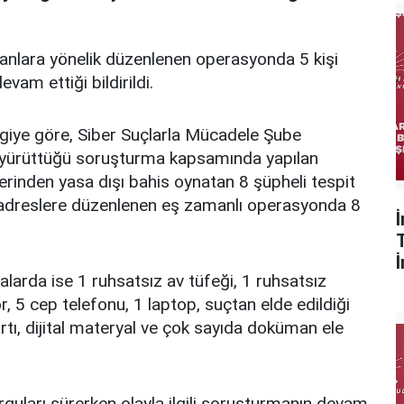
atanlara yönelik düzenlenen operasyonda 5 kişi
evam ettiği bildirildi.
lgiye göre, Siber Suçlarla Mücadele Şube
ın yürüttüğü soruşturma kapsamında yapılan
lerinden yasa dışı bahis oynatan 8 şüpheli tespit
en adreslere düzenlenen eş zamanlı operasyonda 8
malarda ise 1 ruhsatsız av tüfeği, 1 ruhsatsız
r, 5 cep telefonu, 1 laptop, suçtan elde edildiği
artı, dijital materyal ve çok sayıda doküman ele
rguları sürerken olayla ilgili soruşturmanın devam