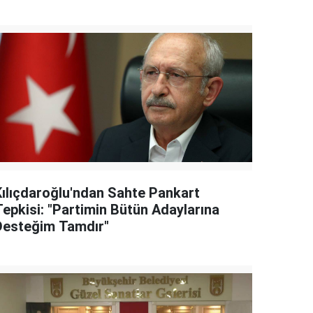
Kılıçdaroğlu'ndan Sahte Pankart
Tepkisi: "Partimin Bütün Adaylarına
Desteğim Tamdır"