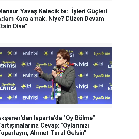
ansur Yavaş Kalecik'te: "İşleri Güçleri
Adam Karalamak. Niye? Düzen Devam
tsin Diye"
Akşener'den Isparta'da "Oy Bölme"
artışmalarına Cevap: "Oylarınızı
Toparlayın, Ahmet Tural Gelsin"