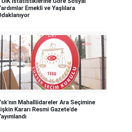
TÜİK İstatistiklerine Göre Sosyal
Yardımlar Emekli ve Yaşlılara
Odaklanıyor
Ysk'nın Mahalliidareler Ara Seçimine
İlişkin Kararı Resmi Gazete'de
Yayımlandı