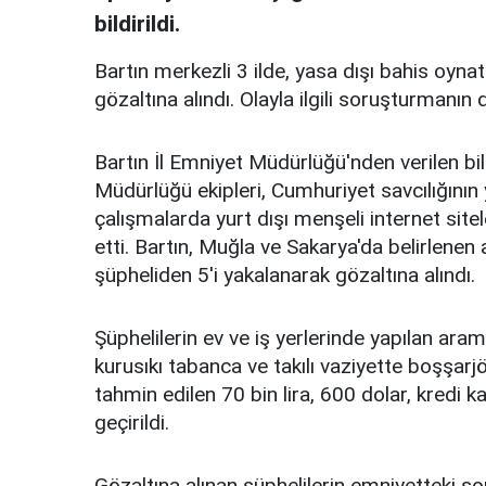
bildirildi.
Bartın merkezli 3 ilde, yasa dışı bahis oyn
gözaltına alındı. Olayla ilgili soruşturmanın d
Bartın İl Emniyet Müdürlüğü'nden verilen bi
Müdürlüğü ekipleri, Cumhuriyet savcılığın
çalışmalarda yurt dışı menşeli internet site
etti. Bartın, Muğla ve Sakarya'da belirlen
şüpheliden 5'i yakalanarak gözaltına alındı.
Şüphelilerin ev ve iş yerlerinde yapılan ara
kurusıkı tabanca ve takılı vaziyette boşşarjö
tahmin edilen 70 bin lira, 600 dolar, kredi k
geçirildi.
Gözaltına alınan şüphelilerin emniyetteki so