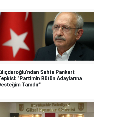
Kılıçdaroğlu'ndan Sahte Pankart
Tepkisi: "Partimin Bütün Adaylarına
Desteğim Tamdır"