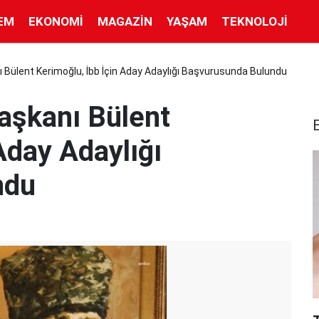
EM
EKONOMI
MAGAZIN
YAŞAM
TEKNOLOJI
 Bülent Kerimoğlu, İbb İçin Aday Adaylığı Başvurusunda Bulundu
aşkanı Bülent
Aday Adaylığı
ndu