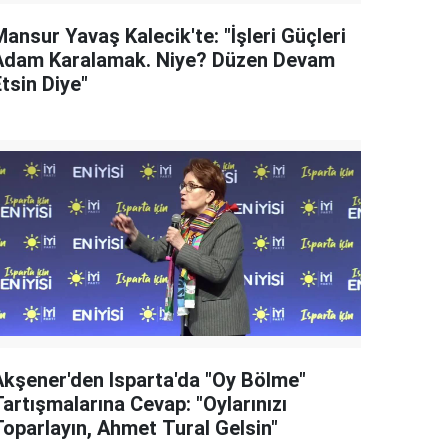
ansur Yavaş Kalecik'te: "İşleri Güçleri
Adam Karalamak. Niye? Düzen Devam
tsin Diye"
Akşener'den Isparta'da "Oy Bölme"
artışmalarına Cevap: "Oylarınızı
Toparlayın, Ahmet Tural Gelsin"