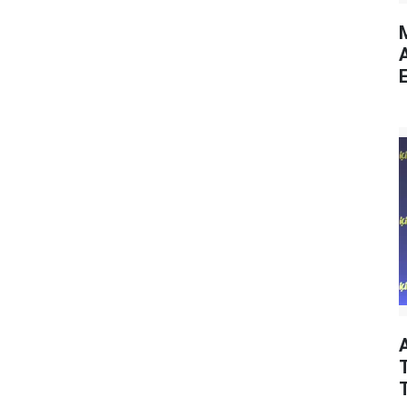
M
E
T