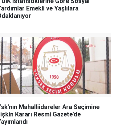
TÜİK İstatistiklerine Göre Sosyal
Yardımlar Emekli ve Yaşlılara
Odaklanıyor
Ysk'nın Mahalliidareler Ara Seçimine
İlişkin Kararı Resmi Gazete'de
Yayımlandı