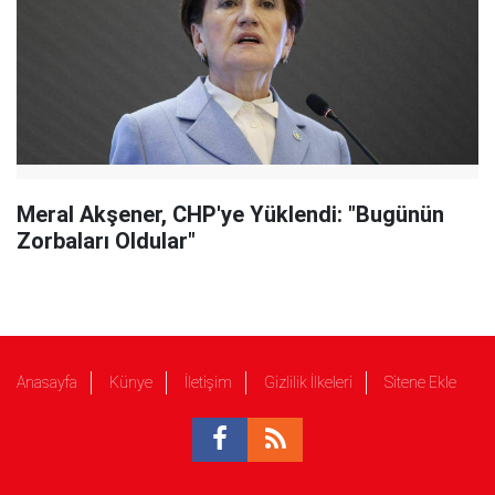
Meral Akşener, CHP'ye Yüklendi: "Bugünün
Zorbaları Oldular"
Anasayfa
Künye
İletişim
Gizlilik İlkeleri
Sitene Ekle