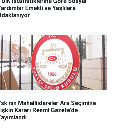
TÜİK İstatistiklerine Göre Sosyal
Yardımlar Emekli ve Yaşlılara
Odaklanıyor
Ysk'nın Mahalliidareler Ara Seçimine
İlişkin Kararı Resmi Gazete'de
Yayımlandı