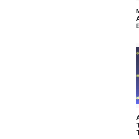
M
E
T