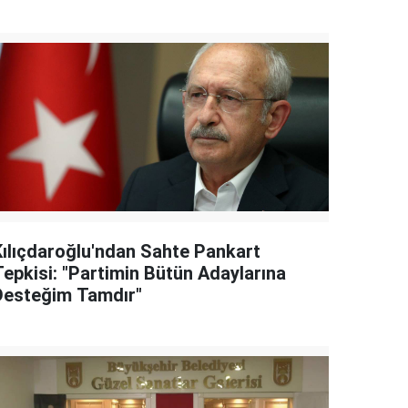
Kılıçdaroğlu'ndan Sahte Pankart
Tepkisi: "Partimin Bütün Adaylarına
Desteğim Tamdır"