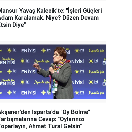
ansur Yavaş Kalecik'te: "İşleri Güçleri
Adam Karalamak. Niye? Düzen Devam
tsin Diye"
Akşener'den Isparta'da "Oy Bölme"
artışmalarına Cevap: "Oylarınızı
Toparlayın, Ahmet Tural Gelsin"