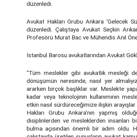
düzenledi.
Avukat Hakları Grubu Ankara ‘Gelecek Sizi
düzenledi. Çalıştaya Avukat Seçkin Arık
Profesörü Murat Bac ve Mühendis Anıl Öner 
İstanbul Barosu avukatlarından Avukat Gökhan
“Tüm meslekler gibi avukatlık mesleği d
dönüşümün neresinde, nasıl yer almalıy
ararken birçok başlıklar var. Meslekte yapa
kadar veya teknolojinin kullanımının mesl
etkin nasıl sürdüreceğimize ilişkin arayışla
Hakları Grubu Ankara’nın yapmış olduğ
disiplinlerden ve mesleklerden insanları b
bulma açısından önemli bir adım oldu. H
çalıştayda üretilen sunuşların avukat kamu