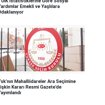
TÜİK İstatistiklerine Göre Sosyal
Yardımlar Emekli ve Yaşlılara
Odaklanıyor
Ysk'nın Mahalliidareler Ara Seçimine
İlişkin Kararı Resmi Gazete'de
Yayımlandı