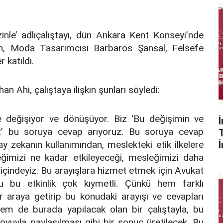
nle’ adlıçalıştayı, dün Ankara Kent Konseyi’nde
an, Moda Tasarımcısı Barbaros Şansal, Felsefe
katıldı.
 Ahi, çalıştaya ilişkin şunları söyledi:
e değişiyor ve dönüşüyor. Biz ‘Bu değişimin ve
ız’ bu soruya cevap arıyoruz. Bu soruya cevap
y zekanın kullanımından, meslekteki etik ilkelere
eğimizi ne kadar etkileyeceği, mesleğimizi daha
r içindeyiz. Bu arayışlara hizmet etmek için Avukat
u bu etkinlik çok kıymetli. Çünkü hem farklı
ir araya getirip bu konudaki arayışı ve cevapları
em de burada yapılacak olan bir çalıştayla, bu
oyuyla paylaşılması gibi bir sonuç üretilecek. Bu