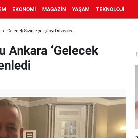
EM
EKONOMI
MAGAZIN
YAŞAM
TEKNOLOJI
ra ‘Gelecek Sizinle’çalıştayı Düzenledi
u Ankara ‘Gelecek
enledi