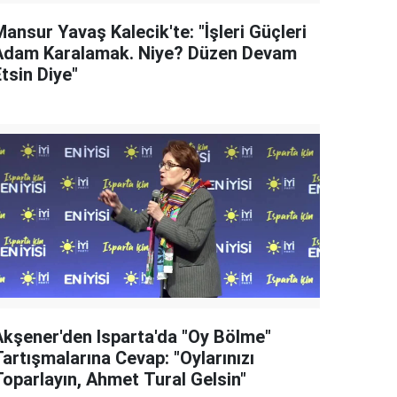
ansur Yavaş Kalecik'te: "İşleri Güçleri
Adam Karalamak. Niye? Düzen Devam
tsin Diye"
Akşener'den Isparta'da "Oy Bölme"
artışmalarına Cevap: "Oylarınızı
Toparlayın, Ahmet Tural Gelsin"