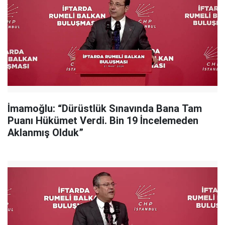
İmamoğlu: “Dürüstlük Sınavında Bana Tam
Puanı Hükümet Verdi. Bin 19 İncelemeden
Aklanmış Olduk”