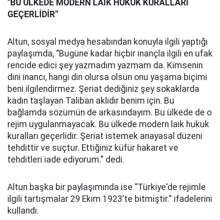
"BU ÜLKEDE MODERN LAİK HUKUK KURALLARI
GEÇERLİDİR"
Altun, sosyal medya hesabından konuyla ilgili yaptığı
paylaşımda, “Bugüne kadar hiçbir inançla ilgili en ufak
rencide edici şey yazmadım yazmam da. Kimsenin
dini inancı, hangi din olursa olsun onu yaşama biçimi
beni ilgilendirmez. Şeriat dediğiniz şey sokaklarda
kadın taşlayan Taliban aklıdır benim için. Bu
bağlamda sözümün de arkasındayım. Bu ülkede de o
rejim uygulanmayacak. Bu ülkede modern laik hukuk
kuralları geçerlidir. Şeriat istemek anayasal düzeni
tehdittir ve suçtur. Ettiğiniz küfür hakaret ve
tehditleri iade ediyorum.” dedi.
Altun başka bir paylaşımında ise “Türkiye'de rejimle
ilgili tartışmalar 29 Ekim 1923'te bitmiştir.” ifadelerini
kullandı.