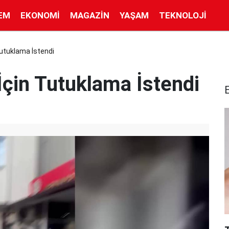
EM
EKONOMI
MAGAZIN
YAŞAM
TEKNOLOJI
Tutuklama İstendi
İçin Tutuklama İstendi