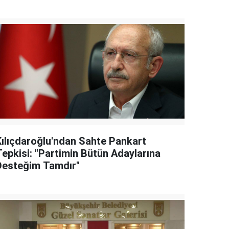
Kılıçdaroğlu'ndan Sahte Pankart
Tepkisi: "Partimin Bütün Adaylarına
Desteğim Tamdır"