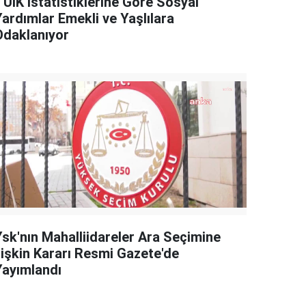
TÜİK İstatistiklerine Göre Sosyal
Yardımlar Emekli ve Yaşlılara
Odaklanıyor
Ysk'nın Mahalliidareler Ara Seçimine
İlişkin Kararı Resmi Gazete'de
Yayımlandı