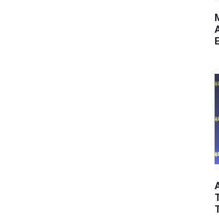
M
E
T