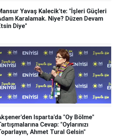
ansur Yavaş Kalecik'te: "İşleri Güçleri
Adam Karalamak. Niye? Düzen Devam
tsin Diye"
Akşener'den Isparta'da "Oy Bölme"
artışmalarına Cevap: "Oylarınızı
Toparlayın, Ahmet Tural Gelsin"