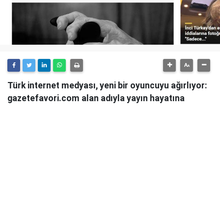
Türk internet medyası, yeni bir oyuncuyu ağırlıyor:
gazetefavori.com alan adıyla yayın hayatına
başlayan Gazete Favori, "Merhaba" diyerek
okuyucularıyla buluştuğunu duyurdu.
Güncel haberleri, derinlemesine analizleri ve farklı
bakış açılarını okuyucularına sunmayı hedefleyen
Gazete Favori, dijital habercilik alanında yeni bir soluk
getirme iddiasıyla yola çıktı.
Haberciliğe Yeni Bir Yaklaşım