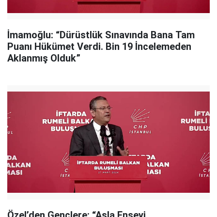
İmamoğlu: “Dürüstlük Sınavında Bana Tam
Puanı Hükümet Verdi. Bin 19 İncelemeden
Aklanmış Olduk”
Özel’den Gençlere: “Asla Enseyi