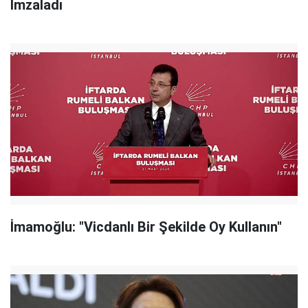
İmzaladı
İmamoğlu: "Vicdanlı Bir Şekilde Oy Kullanın"