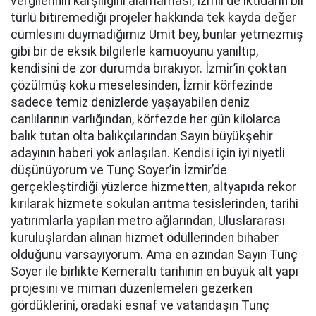
vergilerinin karşılığını alamaması, İzmir’de iktidarın bir
türlü bitiremediği projeler hakkında tek kayda değer
cümlesini duymadığımız Ümit bey, bunlar yetmezmiş
gibi bir de eksik bilgilerle kamuoyunu yanıltıp,
kendisini de zor durumda bırakıyor. İzmir’in çoktan
çözülmüş koku meselesinden, İzmir körfezinde
sadece temiz denizlerde yaşayabilen deniz
canlılarının varlığından, körfezde her gün kilolarca
balık tutan olta balıkçılarından Sayın büyükşehir
adayının haberi yok anlaşılan. Kendisi için iyi niyetli
düşünüyorum ve Tunç Soyer’in İzmir’de
gerçekleştirdiği yüzlerce hizmetten, altyapıda rekor
kırılarak hizmete sokulan arıtma tesislerinden, tarihi
yatırımlarla yapılan metro ağlarından, Uluslararası
kuruluşlardan alınan hizmet ödüllerinden bihaber
olduğunu varsayıyorum. Ama en azından Sayın Tunç
Soyer ile birlikte Kemeraltı tarihinin en büyük alt yapı
projesini ve mimari düzenlemeleri gezerken
gördüklerini, oradaki esnaf ve vatandaşın Tunç