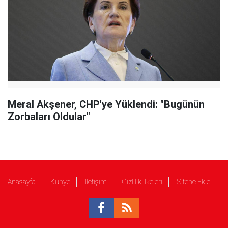
Meral Akşener, CHP'ye Yüklendi: "Bugünün
Zorbaları Oldular"
Anasayfa
Künye
İletişim
Gizlilik İlkeleri
Sitene Ekle