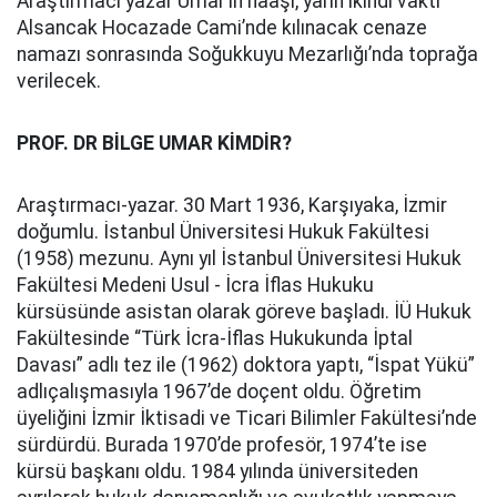
Araştırmacı yazar Umar’ın naaşı, yarın ikindi vakti
Alsancak Hocazade Cami’nde kılınacak cenaze
namazı sonrasında Soğukkuyu Mezarlığı’nda toprağa
verilecek.
PROF. DR BİLGE UMAR KİMDİR?
Araştırmacı-yazar. 30 Mart 1936, Karşıyaka, İzmir
doğumlu. İstanbul Üniversitesi Hukuk Fakültesi
(1958) mezunu. Aynı yıl İstanbul Üniversitesi Hukuk
Fakültesi Medeni Usul - İcra İflas Hukuku
kürsüsünde asistan olarak göreve başladı. İÜ Hukuk
Fakültesinde “Türk İcra-İflas Hukukunda İptal
Davası” adlı tez ile (1962) doktora yaptı, “İspat Yükü”
adlıçalışmasıyla 1967’de doçent oldu. Öğretim
üyeliğini İzmir İktisadi ve Ticari Bilimler Fakültesi’nde
sürdürdü. Burada 1970’de profesör, 1974’te ise
kürsü başkanı oldu. 1984 yılında üniversiteden