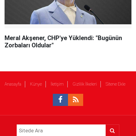
Meral Akşener, CHP'ye Yüklendi: "Bugünün
Zorbaları Oldular"
Anasayfa
Künye
İletişim
Gizlilik İlkeleri
Sitene Ekle