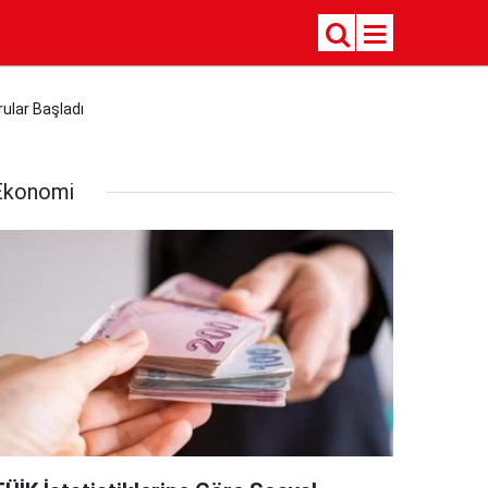
ular Başladı
Ekonomi