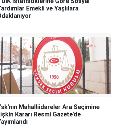
TÜİK İstatistiklerine Göre Sosyal
Yardımlar Emekli ve Yaşlılara
Odaklanıyor
Ysk'nın Mahalliidareler Ara Seçimine
İlişkin Kararı Resmi Gazete'de
Yayımlandı