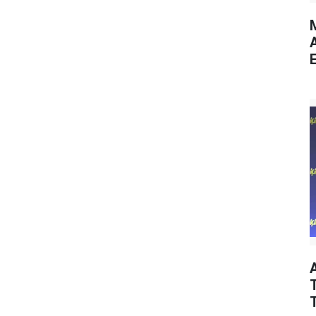
M
E
T