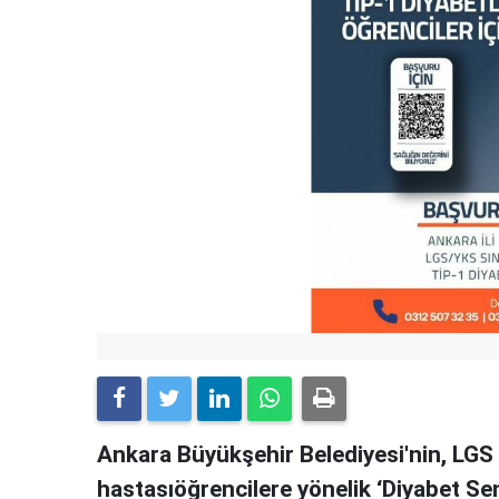
Ankara Büyükşehir Belediyesi'nin, LGS
hastasıöğrencilere yönelik ‘Diyabet S