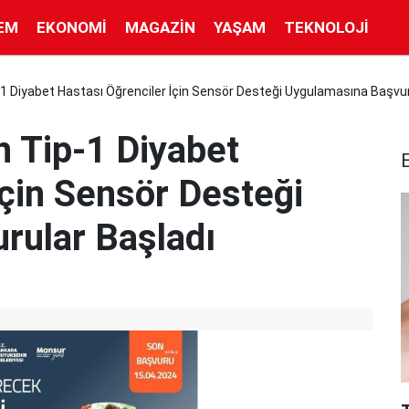
EM
EKONOMI
MAGAZIN
YAŞAM
TEKNOLOJI
-1 Diyabet Hastası Öğrenciler İçin Sensör Desteği Uygulamasına Başvur
n Tip-1 Diyabet
İçin Sensör Desteği
rular Başladı