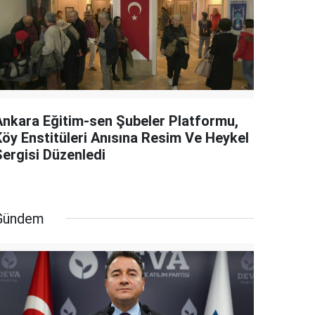
Ankara Eğitim-sen Şubeler Platformu,
Köy Enstitüleri Anısına Resim Ve Heykel
Sergisi Düzenledi
Gündem