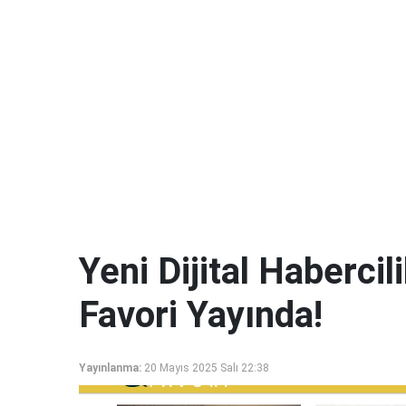
Yeni Dijital Haberci
Favori Yayında!
Yayınlanma:
20 Mayıs 2025 Salı 22:38