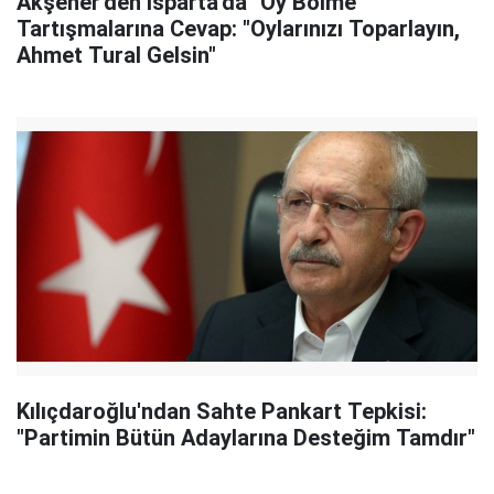
Akşener'den Isparta'da "Oy Bölme"
Tartışmalarına Cevap: "Oylarınızı Toparlayın,
Ahmet Tural Gelsin"
Kılıçdaroğlu'ndan Sahte Pankart Tepkisi:
"Partimin Bütün Adaylarına Desteğim Tamdır"