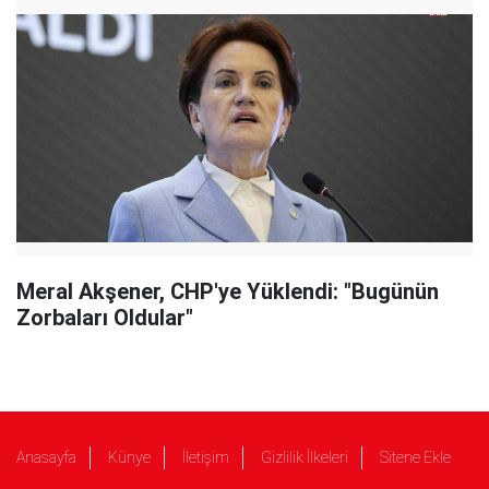
Meral Akşener, CHP'ye Yüklendi: "Bugünün
Zorbaları Oldular"
Anasayfa
Künye
İletişim
Gizlilik İlkeleri
Sitene Ekle