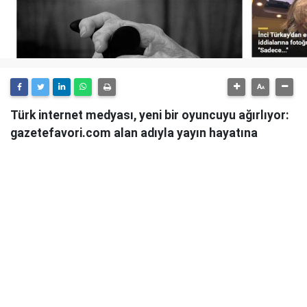
Türk internet medyası, yeni bir oyuncuyu ağırlıyor:
gazetefavori.com alan adıyla yayın hayatına
başlayan Gazete Favori, "Merhaba" diyerek
okuyucularıyla buluştuğunu duyurdu.
Güncel haberleri, derinlemesine analizleri ve farklı
bakış açılarını okuyucularına sunmayı hedefleyen
Gazete Favori, dijital habercilik alanında yeni bir soluk
getirme iddiasıyla yola çıktı.
Haberciliğe Yeni Bir Yaklaşım