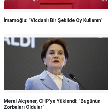
İmamoğlu: "Vicdanlı Bir Şekilde Oy Kullanın"
Meral Akşener, CHP'ye Yüklendi: "Bugünün
Zorbaları Oldular"