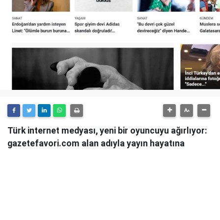
Türk internet medyası, yeni bir oyuncuyu ağırlıyor:
gazetefavori.com alan adıyla yayın hayatına
başlayan Gazete Favori, "Merhaba" diyerek
okuyucularıyla buluştuğunu duyurdu.
Güncel haberleri, derinlemesine analizleri ve farklı
bakış açılarını okuyucularına sunmayı hedefleyen
Gazete Favori, dijital habercilik alanında yeni bir soluk