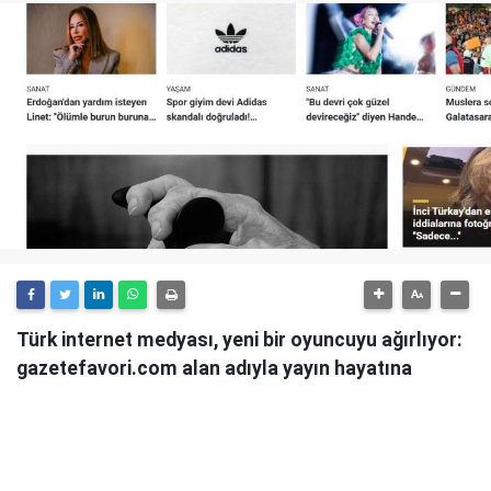
Türk internet medyası, yeni bir oyuncuyu ağırlıyor:
gazetefavori.com alan adıyla yayın hayatına
başlayan Gazete Favori, "Merhaba" diyerek
okuyucularıyla buluştuğunu duyurdu.
Güncel haberleri, derinlemesine analizleri ve farklı