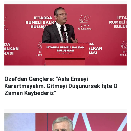
Özel’den Gençlere: “Asla Enseyi
Karartmayalım. Gitmeyi Düşünürsek İşte O
Zaman Kaybederiz”