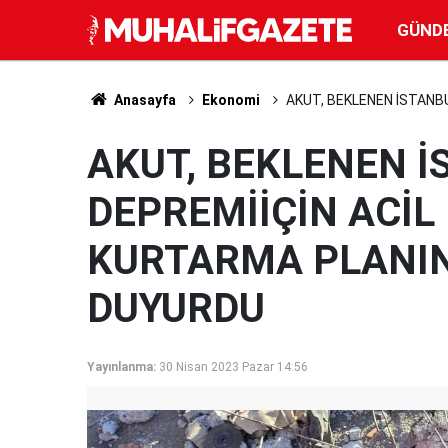
GÜND
Anasayfa
Ekonomi
AKUT, BEKLENEN İSTANBU
AKUT, BEKLENEN 
DEPREMİİÇİN ACİ
KURTARMA PLANIN
DUYURDU
Yayınlanma:
30 Nisan 2023 Pazar 14:56