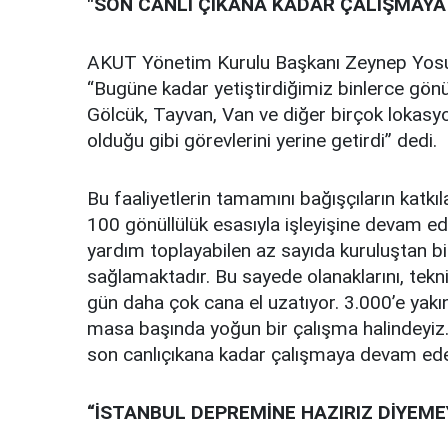
"SON CANLI ÇIKANA KADAR ÇALIŞMAYA
AKUT Yönetim Kurulu Başkanı Zeynep Yosun 
“Bugüne kadar yetiştirdiğimiz binlerce gön
Gölcük, Tayvan, Van ve diğer birçok loka
olduğu gibi görevlerini yerine getirdi” dedi.
Bu faaliyetlerin tamamını bağışçıların katkıl
100 gönüllülük esasıyla işleyişine devam 
yardım toplayabilen az sayıda kuruluştan bi
sağlamaktadır. Bu sayede olanaklarını, tekni
gün daha çok cana el uzatıyor. 3.000’e yakı
masa başında yoğun bir çalışma halindeyiz.
son canlıçıkana kadar çalışmaya devam edece
“İSTANBUL DEPREMİNE HAZIRIZ DİYEME