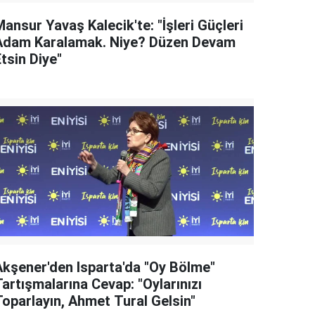
ansur Yavaş Kalecik'te: "İşleri Güçleri
Adam Karalamak. Niye? Düzen Devam
tsin Diye"
Akşener'den Isparta'da "Oy Bölme"
artışmalarına Cevap: "Oylarınızı
Toparlayın, Ahmet Tural Gelsin"