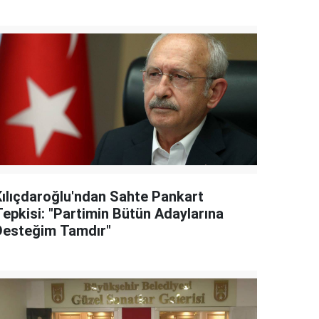
Kılıçdaroğlu'ndan Sahte Pankart
Tepkisi: "Partimin Bütün Adaylarına
Desteğim Tamdır"