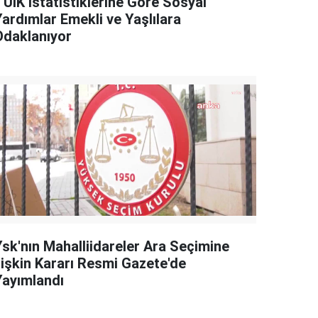
TÜİK İstatistiklerine Göre Sosyal
Yardımlar Emekli ve Yaşlılara
Odaklanıyor
Ysk'nın Mahalliidareler Ara Seçimine
İlişkin Kararı Resmi Gazete'de
Yayımlandı