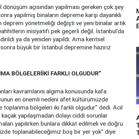
ntsel dönüşüm açısından yapılması gereken çok şey
M
onra yapılmış binaların depreme karşı dayanıklı
ın deprem yönetmeliği değişti ve yeni binalar artık
E
ahhitlerin inisiyatifi pek geçerli değil. İstanbul'da
dirildi ya da yeniden yapıldı. Ama kentsel
onra büyük bir İstanbul depremine hazırız
MA BÖLGELERİİKİ FARKLI OLGUDUR”
anları kavramlarını algıma konusunda kafa
 “Bunun en önemli nedeni afet kültürümüzde
e toplanma bölgeleri iki farklı olgudur” dedi. Acil
 kaçak yapılaşmadan dolayı ciddi sorunlar
aları yapılırken bunlara dikkat edilmeli ve doğru
T
izde toplanabileceğimiz boş bir yer yok” diye