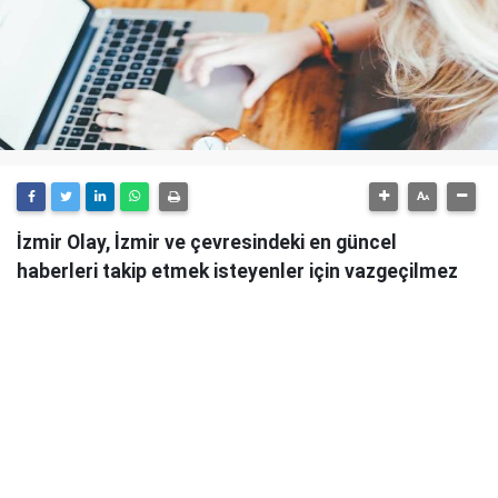
İzmir Olay, İzmir ve çevresindeki en güncel
haberleri takip etmek isteyenler için vazgeçilmez
bir kaynaktır.
Günlük olarak güncellenen haber sitesi, İzmir'in tüm
önemli gelişmelerini anlık olarak okuyucularına
ulaştırmaktadır.
İzmir Olay
, sadece şehirdeki değil, aynı zamanda
ülke genelindeki önemli olayları da takip ederek