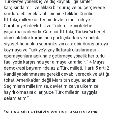
Türkiye’ye yönelik iç ve dış kaynaklı girişimler
karşısında milli ve ahlaki bir duruş ve bu çerçevede
sürdürülebilecek tarihi bir birlikteliktir. Cumhur
İttifakı, milli ve üniter bir devlet olan Türkiye
Cumhuriyeti devletini ve Türk milletini ilelebet
yaşatma iradesidir. Cumhur İttifakı, Türkiye’yi hedef
alan saldırılar karşısında parti çıkarları ve günlük
siyaset hesapları yapmaksızın ortak bir duruş ortaya
koymaya ve Türkiye’yi zayıflatarak uluslararası
operasyonlara açık hale getirmeye yönelik her türlü
faaliyetin karşısında yer almaya kararlıdır. 14 Mayıs
demokrasi bayramında aziz Türk milleti, 1 artı 5 artı 2
Kandil yapılanmasına gerekli cevabı verecek ve attığı
tokat, Amerika’dan değil Mars’tan duyulacaktır.
Seçimlerin milletimize, devletimize ve ülkemize
hayırlı olmasını diler, yüce Türk milletini saygıyla
selamlarım.”
“ALLAH MİLLETİMİZİN YOLUNU, BAHTINI AÇIK