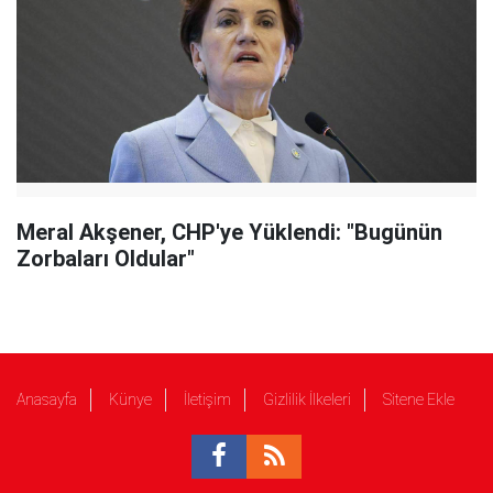
Meral Akşener, CHP'ye Yüklendi: "Bugünün
Zorbaları Oldular"
Anasayfa
Künye
İletişim
Gizlilik İlkeleri
Sitene Ekle