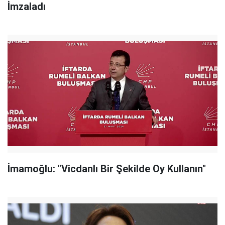
İmzaladı
İmamoğlu: "Vicdanlı Bir Şekilde Oy Kullanın"