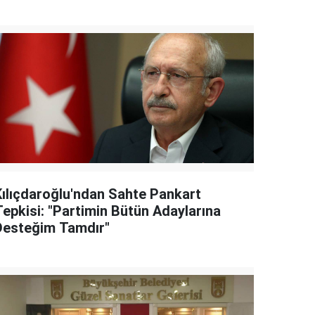
Kılıçdaroğlu'ndan Sahte Pankart
Tepkisi: "Partimin Bütün Adaylarına
Desteğim Tamdır"