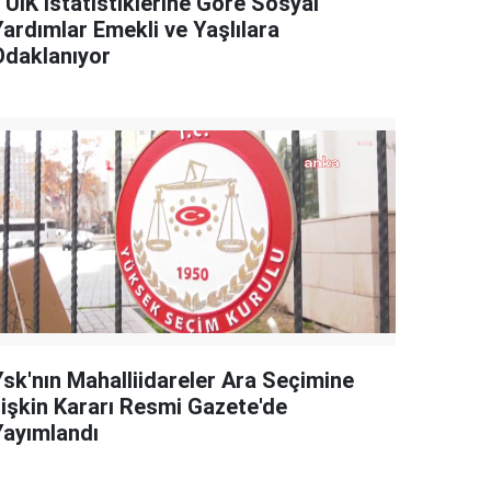
TÜİK İstatistiklerine Göre Sosyal
Yardımlar Emekli ve Yaşlılara
Odaklanıyor
Ysk'nın Mahalliidareler Ara Seçimine
İlişkin Kararı Resmi Gazete'de
Yayımlandı