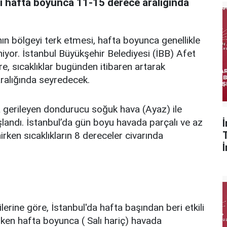
 hafta boyunca 11-15 derece aralığında
anın bölgeyi terk etmesi, hafta boyunca genellikle
yor. İstanbul Büyükşehir Belediyesi (İBB) Afet
re, sıcaklıklar bugünden itibaren artarak
alığında seyredecek.
a gerileyen dondurucu soğuk hava (Ayaz) ile
aşlandı. İstanbul’da gün boyu havada parçalı ve az
rken sıcaklıkların 8 dereceler civarında
lerine göre, İstanbul'da hafta başından beri etkili
rken hafta boyunca ( Salı hariç) havada