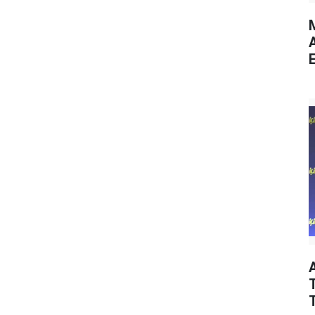
M
E
T