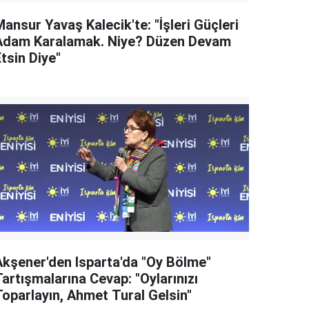
ansur Yavaş Kalecik'te: "İşleri Güçleri
Adam Karalamak. Niye? Düzen Devam
tsin Diye"
Akşener'den Isparta'da "Oy Bölme"
artışmalarına Cevap: "Oylarınızı
Toparlayın, Ahmet Tural Gelsin"