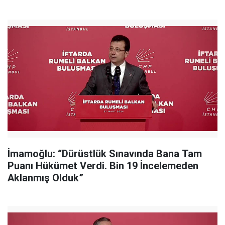
İmamoğlu: “Dürüstlük Sınavında Bana Tam
Puanı Hükümet Verdi. Bin 19 İncelemeden
Aklanmış Olduk”