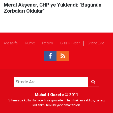
Meral Akşener, CHP'ye Yüklendi: "Bugünün
Zorbaları Oldular"
Anasayfa
Künye
İletişim
Gizlilik İlkeleri
Sitene Ekle
Muhalif Gazete
© 2011
Sitemizde kullanılan içerik ve görsellerin tüm hakları saklıdır, izinsiz
kullanımı hukuki yaptırıma tabidir.