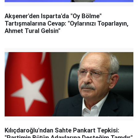
Akşener'den Isparta'da "Oy Bölme"
Tartışmalarına Cevap: "Oylarınızı Toparlayın,
Ahmet Tural Gelsin"
Kılıçdaroğlu'ndan Sahte Pankart Tepkisi:
"Partimin Bütün Adaylarına Desteğim Tamdır"