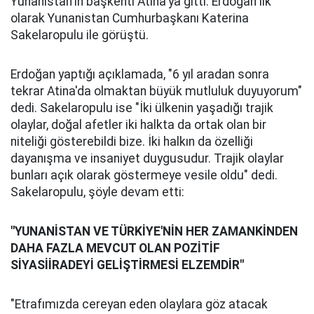
Yunanistan'ın başkenti Atina'ya gitti. Erdoğan ilk
olarak Yunanistan Cumhurbaşkanı Katerina
Sakelaropulu ile görüştü.
Erdoğan yaptığı açıklamada, "6 yıl aradan sonra
tekrar Atina'da olmaktan büyük mutluluk duyuyorum"
dedi. Sakelaropulu ise "İki ülkenin yaşadığı trajik
olaylar, doğal afetler iki halkta da ortak olan bir
niteliği gösterebildi bize. İki halkın da özelliği
dayanışma ve insaniyet duygusudur. Trajik olaylar
bunları açık olarak göstermeye vesile oldu" dedi.
Sakelaropulu, şöyle devam etti:
"YUNANİSTAN VE TÜRKİYE'NİN HER ZAMANKİNDEN
DAHA FAZLA MEVCUT OLAN POZİTİF
SİYASİİRADEYİ GELİŞTİRMESİ ELZEMDİR"
"Etrafımızda cereyan eden olaylara göz atacak