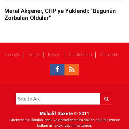
Meral Akşener, CHP'ye Yüklendi: "Bugünün
Zorbaları Oldular"
Anasayfa
Künye
İletişim
Gizlilik İlkeleri
Sitene Ekle
Muhalif Gazete
© 2011
Sitemizde kullanılan içerik ve görsellerin tüm hakları saklıdır, izinsiz
kullanımı hukuki yaptırıma tabidir.