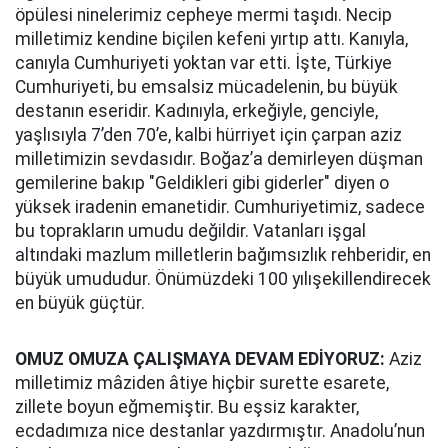
öpülesi ninelerimiz cepheye mermi taşıdı. Necip
milletimiz kendine biçilen kefeni yırtıp attı. Kanıyla,
canıyla Cumhuriyeti yoktan var etti. İşte, Türkiye
Cumhuriyeti, bu emsalsiz mücadelenin, bu büyük
destanın eseridir. Kadınıyla, erkeğiyle, genciyle,
yaşlısıyla 7’den 70’e, kalbi hürriyet için çarpan aziz
milletimizin sevdasıdır. Boğaz’a demirleyen düşman
gemilerine bakıp "Geldikleri gibi giderler" diyen o
yüksek iradenin emanetidir. Cumhuriyetimiz, sadece
bu toprakların umudu değildir. Vatanları işgal
altındaki mazlum milletlerin bağımsızlık rehberidir, en
büyük umududur. Önümüzdeki 100 yılışekillendirecek
en büyük güçtür.
OMUZ OMUZA ÇALIŞMAYA DEVAM EDİYORUZ:
Aziz
milletimiz mâziden âtiye hiçbir surette esarete,
zillete boyun eğmemiştir. Bu eşsiz karakter,
ecdadımıza nice destanlar yazdırmıştır. Anadolu’nun