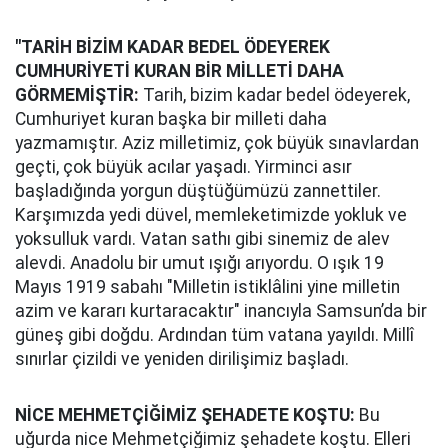
"TARİH BİZİM KADAR BEDEL ÖDEYEREK
CUMHURİYETİ KURAN BİR MİLLETİ DAHA
GÖRMEMİŞTİR:
Tarih, bizim kadar bedel ödeyerek,
Cumhuriyet kuran başka bir milleti daha
yazmamıştır. Aziz milletimiz, çok büyük sınavlardan
geçti, çok büyük acılar yaşadı. Yirminci asır
başladığında yorgun düştüğümüzü zannettiler.
Karşımızda yedi düvel, memleketimizde yokluk ve
yoksulluk vardı. Vatan sathı gibi sinemiz de alev
alevdi. Anadolu bir umut ışığı arıyordu. O ışık 19
Mayıs 1919 sabahı "Milletin istiklâlini yine milletin
azim ve kararı kurtaracaktır" inancıyla Samsun’da bir
güneş gibi doğdu. Ardından tüm vatana yayıldı. Millî
sınırlar çizildi ve yeniden dirilişimiz başladı.
NİCE MEHMETÇİĞİMİZ ŞEHADETE KOŞTU:
Bu
uğurda nice Mehmetçiğimiz şehadete koştu. Elleri