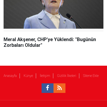
Meral Akşener, CHP'ye Yüklendi: "Bugünün
Zorbaları Oldular"
Anasayfa
Künye
İletişim
Gizlilik İlkeleri
Sitene Ekle