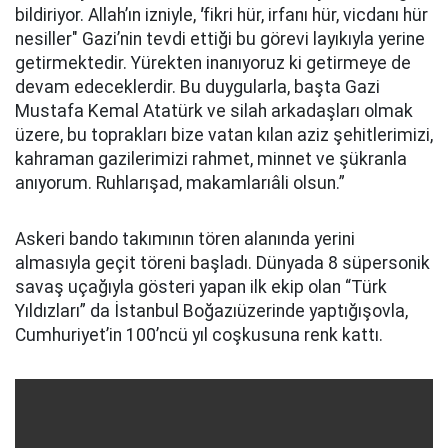
bildiriyor. Allah’ın izniyle,
'
fikri hür, irfanı hür, vicdanı hür
nesiller" Gazi’nin tevdi ettiği bu görevi layıkıyla yerine
getirmektedir. Yürekten inanıyoruz ki getirmeye de
devam edeceklerdir. Bu duygularla, başta Gazi
Mustafa Kemal Atatürk ve silah arkadaşları olmak
üzere, bu toprakları bize vatan kılan aziz şehitlerimizi,
kahraman gazilerimizi rahmet, minnet ve şükranla
anıyorum. Ruhlarışad, makamlarıâli olsun.”
Askeri bando takımının tören alanında yerini
almasıyla geçit töreni başladı. Dünyada 8 süpersonik
savaş uçağıyla gösteri yapan ilk ekip olan “Türk
Yıldızları” da İstanbul Boğazıüzerinde yaptığışovla,
Cumhuriyet’in 100’ncü yıl coşkusuna renk kattı.