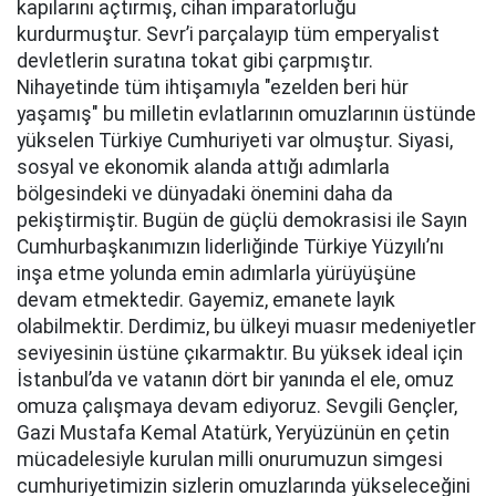
kapılarını açtırmış, cihan imparatorluğu
kurdurmuştur. Sevr’i parçalayıp tüm emperyalist
devletlerin suratına tokat gibi çarpmıştır.
Nihayetinde tüm ihtişamıyla "ezelden beri hür
yaşamış" bu milletin evlatlarının omuzlarının üstünde
yükselen Türkiye Cumhuriyeti var olmuştur. Siyasi,
sosyal ve ekonomik alanda attığı adımlarla
bölgesindeki ve dünyadaki önemini daha da
pekiştirmiştir. Bugün de güçlü demokrasisi ile Sayın
Cumhurbaşkanımızın liderliğinde Türkiye Yüzyılı’nı
inşa etme yolunda emin adımlarla yürüyüşüne
devam etmektedir. Gayemiz, emanete layık
olabilmektir. Derdimiz, bu ülkeyi muasır medeniyetler
seviyesinin üstüne çıkarmaktır. Bu yüksek ideal için
İstanbul’da ve vatanın dört bir yanında el ele, omuz
omuza çalışmaya devam ediyoruz. Sevgili Gençler,
Gazi Mustafa Kemal Atatürk, Yeryüzünün en çetin
mücadelesiyle kurulan milli onurumuzun simgesi
cumhuriyetimizin sizlerin omuzlarında yükseleceğini