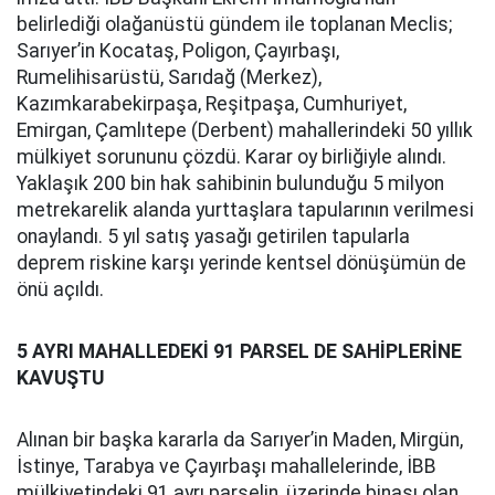
belirlediği olağanüstü gündem ile toplanan Meclis;
Sarıyer’in Kocataş, Poligon, Çayırbaşı,
Rumelihisarüstü, Sarıdağ (Merkez),
Kazımkarabekirpaşa, Reşitpaşa, Cumhuriyet,
Emirgan, Çamlıtepe (Derbent) mahallerindeki 50 yıllık
mülkiyet sorununu çözdü. Karar oy birliğiyle alındı.
Yaklaşık 200 bin hak sahibinin bulunduğu 5 milyon
metrekarelik alanda yurttaşlara tapularının verilmesi
onaylandı. 5 yıl satış yasağı getirilen tapularla
deprem riskine karşı yerinde kentsel dönüşümün de
önü açıldı.
5 AYRI MAHALLEDEKİ 91 PARSEL DE SAHİPLERİNE
KAVUŞTU
Alınan bir başka kararla da Sarıyer’in Maden, Mirgün,
İstinye, Tarabya ve Çayırbaşı mahallelerinde, İBB
mülkiyetindeki 91 ayrı parselin, üzerinde binası olan