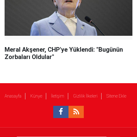
Meral Akşener, CHP'ye Yüklendi: "Bugünün
Zorbaları Oldular"
Anasayfa
Künye
İletişim
Gizlilik İlkeleri
Sitene Ekle