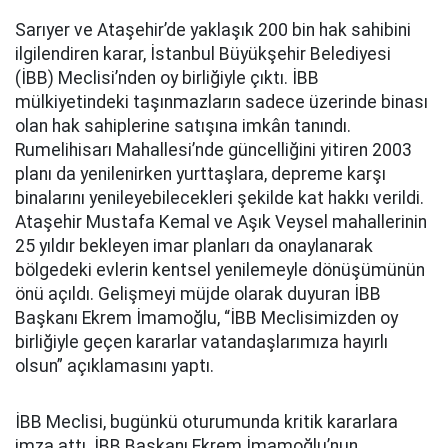
Sarıyer ve Ataşehir’de yaklaşık 200 bin hak sahibini
ilgilendiren karar, İstanbul Büyükşehir Belediyesi
(İBB) Meclisi’nden oy birliğiyle çıktı. İBB
mülkiyetindeki taşınmazların sadece üzerinde binası
olan hak sahiplerine satışına imkân tanındı.
Rumelihisarı Mahallesi’nde güncelliğini yitiren 2003
planı da yenilenirken yurttaşlara, depreme karşı
binalarını yenileyebilecekleri şekilde kat hakkı verildi.
Ataşehir Mustafa Kemal ve Aşık Veysel mahallerinin
25 yıldır bekleyen imar planları da onaylanarak
bölgedeki evlerin kentsel yenilemeyle dönüşümünün
önü açıldı. Gelişmeyi müjde olarak duyuran İBB
Başkanı Ekrem İmamoğlu, “İBB Meclisimizden oy
birliğiyle geçen kararlar vatandaşlarımıza hayırlı
olsun” açıklamasını yaptı.
İBB Meclisi, bugünkü oturumunda kritik kararlara
imza attı. İBB Başkanı Ekrem İmamoğlu’nun