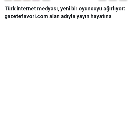
Türk internet medyası, yeni bir oyuncuyu ağırlıyor:
gazetefavori.com alan adıyla yayın hayatına
başlayan Gazete Favori, "Merhaba" diyerek
okuyucularıyla buluştuğunu duyurdu.
Güncel haberleri, derinlemesine analizleri ve farklı
bakış açılarını okuyucularına sunmayı hedefleyen
Gazete Favori, dijital habercilik alanında yeni bir soluk
getirme iddiasıyla yola çıktı.
Haberciliğe Yeni Bir Yaklaşım
Gazete Favori'nin yayın politikası hakkında henüz
detaylı bir açıklama yapılmamış olsa da, isminden de
anlaşılacağı üzere, okuyucuların "favorisi" olmayı,
onların ilgisini çeken, güvendikleri ve takip etmekten
keyif aldıkları bir platform olmayı hedeflediği