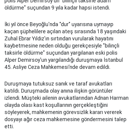
polis Alper Demirsoy'un "bilinçli taksirle adam
öldürme" suçundan 9 yıla kadar hapsi istendi.
İki yıl önce Beyoğlu'nda "dur" uyarısına uymayıp
kaçan şüphelilere açılan ateş sırasında 18 yaşındaki
Zuhal Ebrar Yıldız'ın sırtından vurularak hayatını
kaybetmesine neden olduğu gerekçesiyle "bilinçli
taksirle öldürme" suçundan yargılanan eski polis
Alper Demirsoy'un yargılandığı duruşmaya İstanbul
45. Asliye Ceza Mahkemesi’nde devam edildi.
Duruşmaya tutuksuz sanık ve taraf avukatları
katıldı. Duruşmada olay anına ilişkin görüntüler
izlendi. Müşteki ailenin avukatlarından Adnan Harman
olayda olası kast koşullarının gerçekleştiğini
söyleyerek, mahkemenin görevsizlik kararı vererek
dosyayı ağır ceza mahkemesine göndermesini talep
etti.