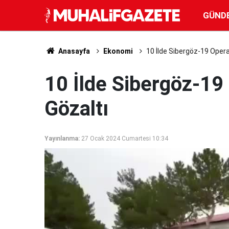
GÜND
Anasayfa
Ekonomi
10 İlde Sibergöz-19 Oper
10 İlde Sibergöz-19
Gözaltı
Yayınlanma:
27 Ocak 2024 Cumartesi 10:34