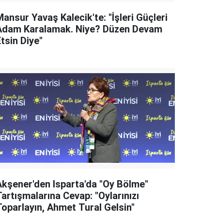
ansur Yavaş Kalecik'te: "İşleri Güçleri
Adam Karalamak. Niye? Düzen Devam
tsin Diye"
Akşener'den Isparta'da "Oy Bölme"
artışmalarına Cevap: "Oylarınızı
Toparlayın, Ahmet Tural Gelsin"