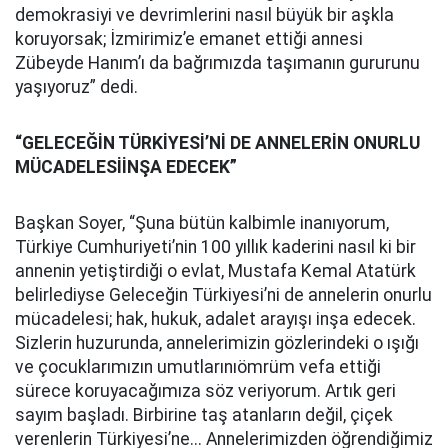
demokrasiyi ve devrimlerini nasıl büyük bir aşkla
koruyorsak; İzmirimiz’e emanet ettiği annesi
Zübeyde Hanım’ı da bağrımızda taşımanın gururunu
yaşıyoruz” dedi.
“GELECEĞİN TÜRKİYESİ’Nİ DE ANNELERİN ONURLU
MÜCADELESİİNŞA EDECEK”
Başkan Soyer, “Şuna bütün kalbimle inanıyorum,
Türkiye Cumhuriyeti’nin 100 yıllık kaderini nasıl ki bir
annenin yetiştirdiği o evlat, Mustafa Kemal Atatürk
belirlediyse Geleceğin Türkiyesi’ni de annelerin onurlu
mücadelesi; hak, hukuk, adalet arayışı inşa edecek.
Sizlerin huzurunda, annelerimizin gözlerindeki o ışığı
ve çocuklarımızın umutlarınıömrüm vefa ettiği
sürece koruyacağımıza söz veriyorum. Artık geri
sayım başladı. Birbirine taş atanların değil, çiçek
verenlerin Türkiyesi’ne... Annelerimizden öğrendiğimiz