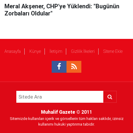
Meral Akşener, CHP'ye Yüklendi: "Bugünün
Zorbaları Oldular"
Anasayfa
Künye
İletişim
Gizlilik İlkeleri
Sitene Ekle
Muhalif Gazete
© 2011
Sitemizde kullanılan içerik ve görsellerin tüm hakları saklıdır, izinsiz
kullanımı hukuki yaptırıma tabidir.