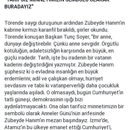
BURADAYIZ”
Törende saygı duruşunun ardından Zübeyde Hanım’ın
kabrine kırmızı karanfil bırakıldı, şiirler okundu.
Törende konuşan Başkan Tunç Soyer, “Bir anne,
dünyayı değiştirebilir. Çünkü anne sevgidir. Örgütlü
kötülüğün, adaletsizliğin karşısında en büyük, en
güçlü iradedir. Tarih, işte bu iradenin bir vatanın
kaderini değiştirdiğini yazmıştır. Zübeyde Hanım
şüphesiz ki o evladına insanlığın en büyük
erdemlerini; adil ve çalışkan olmayı, hürriyet
sevdasını ve tabii ki vatanperverliği daha çocukluk
yaşlarında aşıladı. O olmasaydı, bugün Cumhuriyet’in
tatlı güneşi, demokrasinin ışığı bizi
aydınlatmayacaktı. Ona olan tarifsiz minnetimizin bir
sembolü olarak Anneler Günü’nün arifesinde
Zübeyde Hanım’ın mezarı başındayız. İzmir’de,
Atamız’ın bu ülkeye emanet ettiği Cumhuriyet’i,