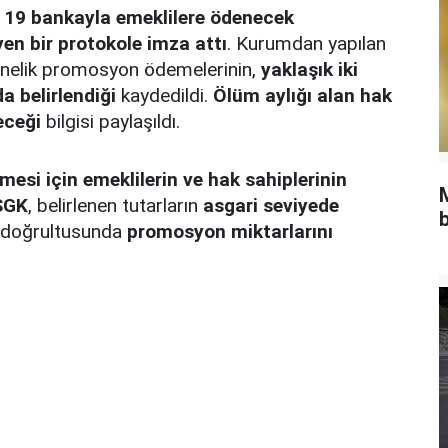
u 19 bankayla emeklilere ödenecek
en bir protokole imza attı
. Kurumdan yapılan
yönelik promosyon ödemelerinin,
yaklaşık iki
da belirlendiği
kaydedildi.
Ölüm aylığı alan hak
eceği
bilgisi paylaşıldı.
si için emeklilerin ve hak sahiplerinin
SGK
, belirlenen tutarların
asgari seviyede
b
ı doğrultusunda
promosyon miktarlarını