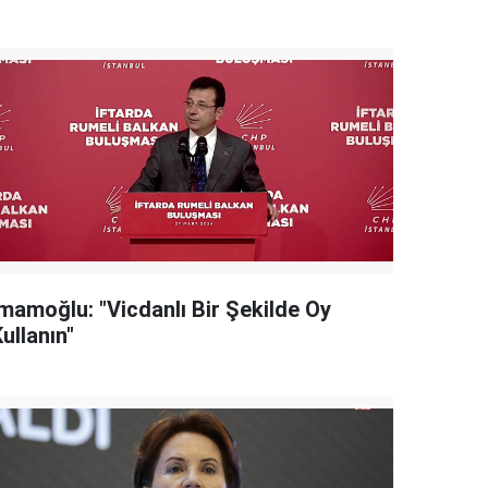
İmamoğlu: "Vicdanlı Bir Şekilde Oy
ullanın"