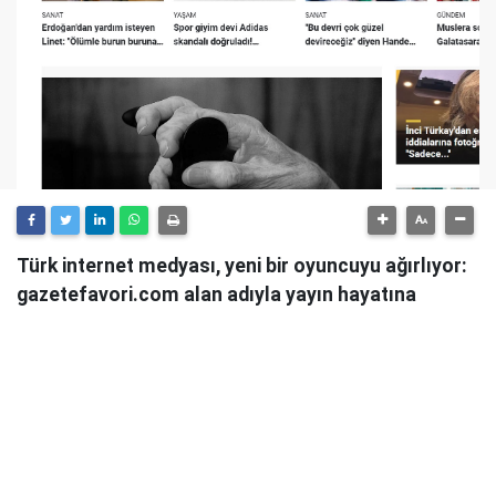
Türk internet medyası, yeni bir oyuncuyu ağırlıyor:
gazetefavori.com alan adıyla yayın hayatına
başlayan Gazete Favori, "Merhaba" diyerek
okuyucularıyla buluştuğunu duyurdu.
Güncel haberleri, derinlemesine analizleri ve farklı
bakış açılarını okuyucularına sunmayı hedefleyen
Gazete Favori, dijital habercilik alanında yeni bir soluk
getirme iddiasıyla yola çıktı.