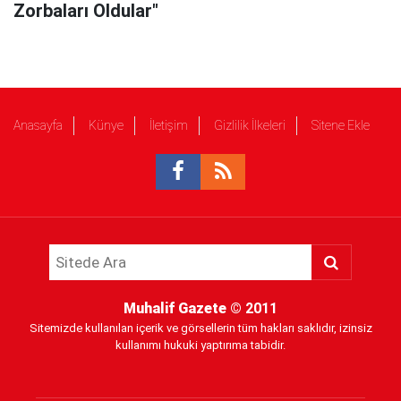
Zorbaları Oldular"
Anasayfa
Künye
İletişim
Gizlilik İlkeleri
Sitene Ekle
Muhalif Gazete
© 2011
Sitemizde kullanılan içerik ve görsellerin tüm hakları saklıdır, izinsiz
kullanımı hukuki yaptırıma tabidir.