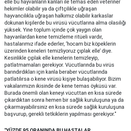
elle bu hayvanların kanları ile temas eden veteriner
hekimler olabilir ya da çiftçilikle uğraşan
hayvancılıkla uğraşan halkımız olabilir karkaslar
dokunan kişilerde bu virüsü vücutlarına alma olasılığı
yüksek. Yine toplum içinde çok yaygın olan
hayvanlardan kene temizleme ritüeli vardır,
hastalarımız ifade ederler, ‘hocam biz köpeklerin
üzerinden keneleri temizliyoruz çıplak elle’ diye.
Kesinlikle çıplak elle kenelerin temizleyip,
patlatmamaları gerekiyor. Vücutlarında bu virüs
barındırdıkları için kanla beraber vücutlarında
patlatılırsa o kene virüsü kişiye bulaşabiliyor. Bizim
vakalarımızın ikisinde de kene temas öyküsü var.
Burada önemli olan keneyi vücuttan en kısa sürede
çıkardıktan sonra hemen bir sağlık kuruluşuna ya da
çıkarmayabilirsiniz en kısa sürede sağlık kuruluşuna
başvurup, gerekli tetkiklerin yapılması gerekiyor."
"YÜZDE 95 ORANINDA BU HASTALAR