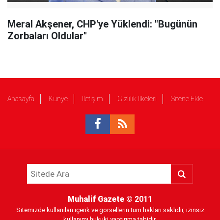
Meral Akşener, CHP'ye Yüklendi: "Bugünün
Zorbaları Oldular"
Anasayfa
Künye
İletişim
Gizlilik İlkeleri
Sitene Ekle
Muhalif Gazete
© 2011
Sitemizde kullanılan içerik ve görsellerin tüm hakları saklıdır, izinsiz
kullanımı hukuki yaptırıma tabidir.