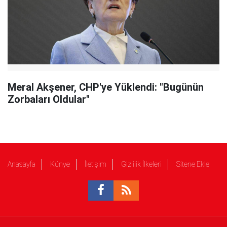
Meral Akşener, CHP'ye Yüklendi: "Bugünün
Zorbaları Oldular"
Anasayfa
Künye
İletişim
Gizlilik İlkeleri
Sitene Ekle