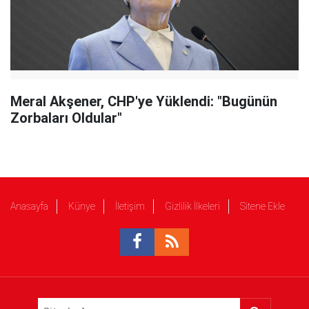
Meral Akşener, CHP'ye Yüklendi: "Bugünün
Zorbaları Oldular"
Anasayfa
Künye
İletişim
Gizlilik İlkeleri
Sitene Ekle