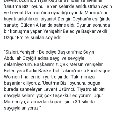
Levent Üzümcü Tiyatrosu tarafından sahnelenen
‘Unutma Bizi’ oyunu ile Yenişehir’de anıldı. Orhan Aydın
ve Levent Üzümcü’nün oynadığı oyunda Mumcu’nun
hayatı anlatılırken piyanist Dengin Ceyhan’ın eşliğinde
sanatçı Gülcan Altan da sahne aldı. Oyunun sonunda
bir konuşma yapan Yenişehir Belediye Başkanvekili
Özgür Emire, şunları söyledi:
“Sizleri, Yenişehir Belediye Başkanı’mız Sayın
Abdullah Özyiğit adına saygı ve sevgiyle
selamlıyorum. Başkanımız, ÇBK Mersin Yenişehir
Belediyesi Kadın Basketbol Takımı’mızla Euroleague
Women finalleri için yurt dışında. Takımımıza
başarılar diliyoruz. ‘Unutma Bizi’ oyununu bugün
burada sahneleyen Levent Üzümcü Tiyatro ekibini
saygıyla selamlıyor, çok teşekkür ediyorum. Uğur
Mumcu’yu, aramızdan koparılışının 30. yılında
saygıyla anıyoruz.”