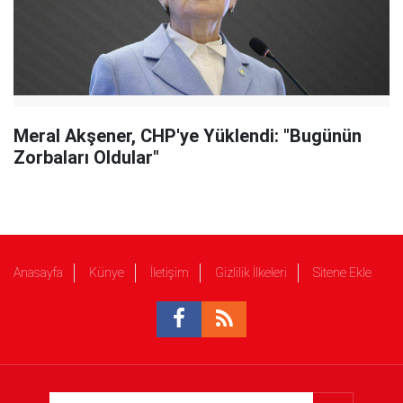
Meral Akşener, CHP'ye Yüklendi: "Bugünün
Zorbaları Oldular"
Anasayfa
Künye
İletişim
Gizlilik İlkeleri
Sitene Ekle