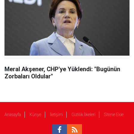
Meral Akşener, CHP'ye Yüklendi: "Bugünün
Zorbaları Oldular"
Anasayfa
Künye
İletişim
Gizlilik İlkeleri
Sitene Ekle