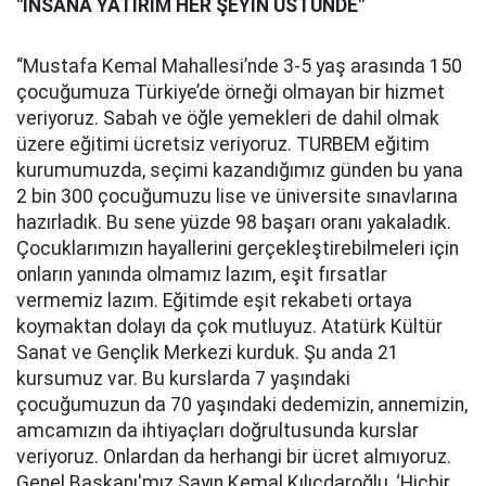
"İNSANA YATIRIM HER ŞEYİN ÜSTÜNDE"
“Mustafa Kemal Mahallesi’nde 3-5 yaş arasında 150
çocuğumuza Türkiye’de örneği olmayan bir hizmet
veriyoruz. Sabah ve öğle yemekleri de dahil olmak
üzere eğitimi ücretsiz veriyoruz. TURBEM eğitim
kurumumuzda, seçimi kazandığımız günden bu yana
2 bin 300 çocuğumuzu lise ve üniversite sınavlarına
hazırladık. Bu sene yüzde 98 başarı oranı yakaladık.
Çocuklarımızın hayallerini gerçekleştirebilmeleri için
onların yanında olmamız lazım, eşit fırsatlar
vermemiz lazım. Eğitimde eşit rekabeti ortaya
koymaktan dolayı da çok mutluyuz. Atatürk Kültür
Sanat ve Gençlik Merkezi kurduk. Şu anda 21
kursumuz var. Bu kurslarda 7 yaşındaki
çocuğumuzun da 70 yaşındaki dedemizin, annemizin,
amcamızın da ihtiyaçları doğrultusunda kurslar
veriyoruz. Onlardan da herhangi bir ücret almıyoruz.
Genel Başkanı'mız Sayın Kemal Kılıçdaroğlu, ‘Hiçbir