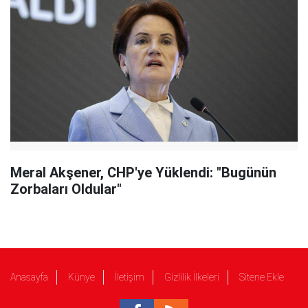
Meral Akşener, CHP'ye Yüklendi: "Bugünün
Zorbaları Oldular"
Anasayfa
Künye
İletişim
Gizlilik İlkeleri
Sitene Ekle