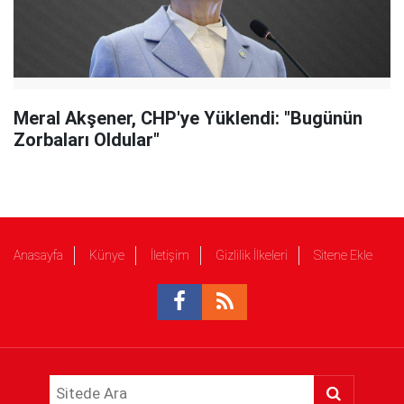
Meral Akşener, CHP'ye Yüklendi: "Bugünün
Zorbaları Oldular"
Anasayfa
Künye
İletişim
Gizlilik İlkeleri
Sitene Ekle