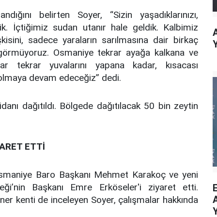
ığını belirten Soyer, “Sizin yaşadıklarınızı,
tik. İçtiğimiz sudan utanır hale geldik. Kalbimiz
işkisini, sadece yaraların sarılmasına dair birkaç
ak görmüyoruz. Osmaniye tekrar ayağa kalkana ve
lar tekrar yuvalarını yapana kadar, kısacası
 olmaya devam edeceğiz” dedi.
idanı dağıtıldı. Bölgede dağıtılacak 50 bin zeytin
ARET ETTİ
smaniye Baro Başkanı Mehmet Karakoç ve yeni
i’nin Başkanı Emre Erköseler'i ziyaret etti.
r kenti de inceleyen Soyer, çalışmalar hakkında