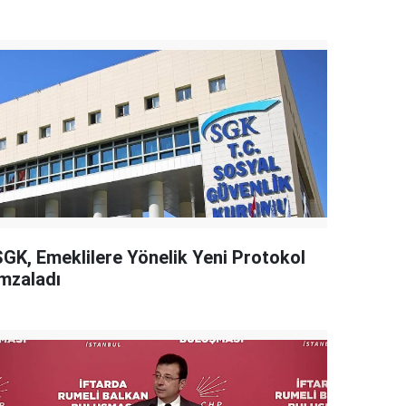
SGK, Emeklilere Yönelik Yeni Protokol
İmzaladı