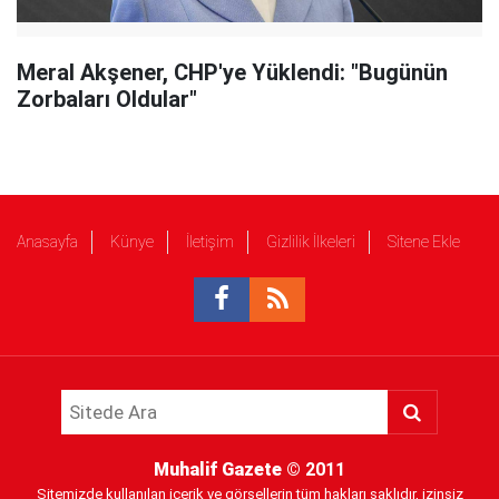
Meral Akşener, CHP'ye Yüklendi: "Bugünün
Zorbaları Oldular"
Anasayfa
Künye
İletişim
Gizlilik İlkeleri
Sitene Ekle
Muhalif Gazete
© 2011
Sitemizde kullanılan içerik ve görsellerin tüm hakları saklıdır, izinsiz