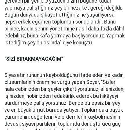
gereken bir şehir. O yüzden bizim bugüne kadar
yapmaya çalıştığımız şey bir nezaket gereği değildi.
Bugün dünyada şikayet ettiğimiz ne yaşanıyorsa
hepsi erkek egemen toplumun sonuçlarıdır. Bunu
bilince, kadınışehrin yönetimine nasıl daha fazla dâhil
edebiliriz, buna kafa yormaya başlıyorsunuz. Yapmak
istediğim şey bu aslında” diye konuştu.
"SİZİ BIRAKMAYACAĞIM"
Siyasetin ruhunun kaybolduğunu ifade eden ve kadın
oluşumlarının önemine vurgu yapan Soyer, “Sizler
hala cebinizden bir şeyler çıkartıyorsunuz, ailenizden,
işinizden, hobinizden fedakârlık ederek bu hikâyeyi
sürdürmeye çalışıyorsunuz. Bence bu eşsiz bir şey
ve en büyük umut burada yatıyor. Toplumdaki büyük
çürümenin, değerlerin ve erdemlerin kaybolmasının
devası, siyasi partilerin toplumda dönüştürücü güç