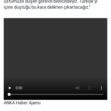
üstümüze düşen görevin bilincindeyiz. Türkiye'yi
içine düştüğü bu kara delikten çıkartacağız.”
ANKA Haber Ajansı