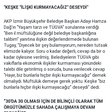
"KEŞKE "İLİŞKİ KURMAYACAĞIZ" DESEYDİ"
AKP İzmir Büyükşehir Belediye Başkan Adayı Hamza
Dağ'ın "Yaşam tarzı ve TÜGVA" sorularına verdiği
"Ben il müftülüğüne değil belediye başkanlığına
talibim" yanıtına ilişkin değerlendirmede bulunan
Tugay, "Diyecek bir şey bulamıyorum, nereden tutsak
elimizde kalıyor. Soru o kadar değerli, cevap da bir o
kadar öylesine verilmiş. Belediyelerin TÜGVA gibi
vakıflarla ekonomik ilişkiler kurmaması yönündeki
talebi dile getirilmiş o soruda, buna verilecek cevap
"Hayır, biz bunlarla hiçbir ilişki kurmayacağız" demek
olmalıydı. Müftülük demeye gerek yoktu. Keşke "biz
bunlarla hiçbir ilişki kurmayacağız" deseydi" dedi.
“30'DA 30 OLMASI İÇİN DE BİLİNÇLİ OLARAK TÜM
ÖRGÜTÜMÜZLE SAHADA ÇALIŞMAYA DEVAM