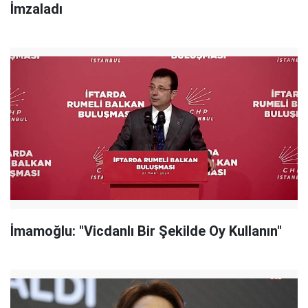
İmzaladı
İmamoğlu: "Vicdanlı Bir Şekilde Oy Kullanın"