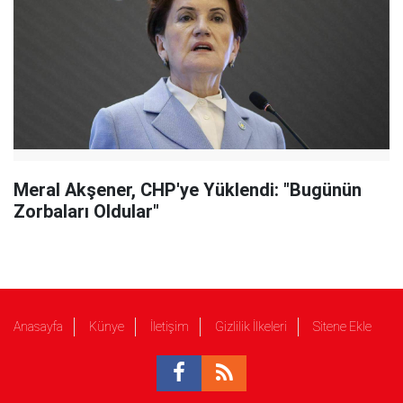
Meral Akşener, CHP'ye Yüklendi: "Bugünün
Zorbaları Oldular"
Anasayfa
Künye
İletişim
Gizlilik İlkeleri
Sitene Ekle